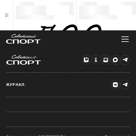
Техническая ошибка на сайте
Произошла ошибка. Чтобы найти нужную
информацию, рекомендуем перейти на главную
страницу.
ЖУРНАЛ: