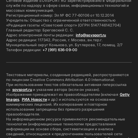
Сетевое издание SOVSPORT RU зарегистрировано в Федеральной
службе по надзору в сфере связи, информационных технологий и
массовых коммуникаций.
Регистрационный номер: Эл № ФС 77-60106 от 10.12.2014
Учредитель: Общество с ограниченной ответственностью
«Редакция газеты «Советский спорт» (ОГРН 5147746142704)
Главный редактор: Бреговский С. С.
Адрес электронной почты редакции:
info@sovsport.ru
Адрес редакции: 117342, Россия, г. Москва, вн.тер.г.
Муниципальный округ Коньково, ул. Бутлерова, 17, помещ. 2/7
Телефон редакции:
+7 (991) 636-09-00
Текстовые материалы, созданные редакцией, распространяются
по лицензии Creative Commons Attribution 4.0 International.
При использовании текстов обязательна активная гиперссылка
на
sovsport.ru
и указание автора (если он указан).
Изображения принадлежат их правообладателям (включая
Getty
Images
,
РИА Новости
и др.) и используются на основании
коммерческих лицензий. Их копирование и повторное
использование запрещены без прямого разрешения
правообладателя.
На информационном ресурсе применяются рекомендательные
технологии (информационные технологии предоставления
информации на основе сбора, систематизации и анализа
сведений, относящихся к предпочтениям пользователей сети