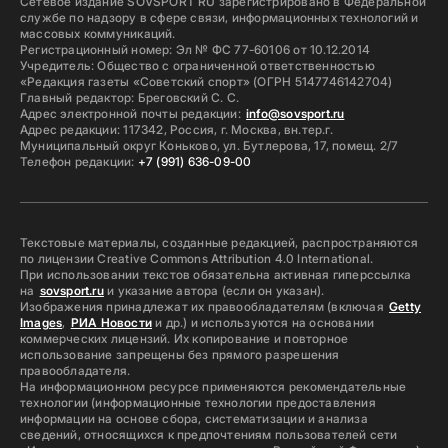
Сетевое издание SOVSPORT RU зарегистрировано в Федеральной
службе по надзору в сфере связи, информационных технологий и
массовых коммуникаций.
Регистрационный номер: Эл № ФС 77-60106 от 10.12.2014
Учредитель: Общество с ограниченной ответственностью
«Редакция газеты «Советский спорт» (ОГРН 5147746142704)
Главный редактор: Бреговский С. С.
Адрес электронной почты редакции:
info@sovsport.ru
Адрес редакции: 117342, Россия, г. Москва, вн.тер.г.
Муниципальный округ Коньково, ул. Бутлерова, 17, помещ. 2/7
Телефон редакции:
+7 (991) 636-09-00
Текстовые материалы, созданные редакцией, распространяются
по лицензии Creative Commons Attribution 4.0 International.
При использовании текстов обязательна активная гиперссылка
на
sovsport.ru
и указание автора (если он указан).
Изображения принадлежат их правообладателям (включая
Getty
Images
,
РИА Новости
и др.) и используются на основании
коммерческих лицензий. Их копирование и повторное
использование запрещены без прямого разрешения
правообладателя.
На информационном ресурсе применяются рекомендательные
технологии (информационные технологии предоставления
информации на основе сбора, систематизации и анализа
сведений, относящихся к предпочтениям пользователей сети