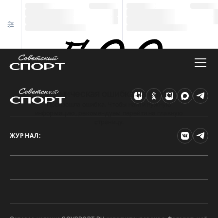
Техническая ошибка на сайте
Произошла ошибка. Чтобы найти нужную
информацию, рекомендуем перейти на главную
страницу.
ЖУРНАЛ: