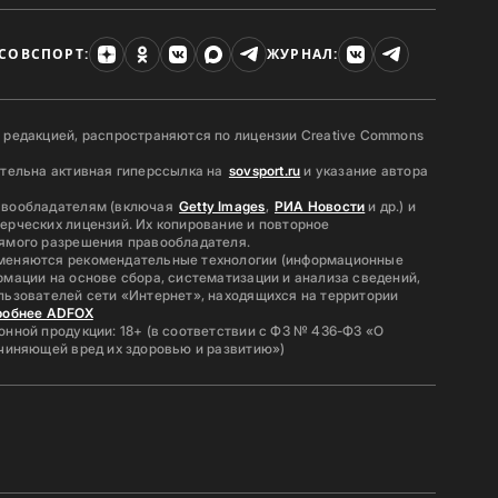
СОВСПОРТ:
ЖУРНАЛ:
 редакцией, распространяются по лицензии Creative Commons
ательна активная гиперссылка на
sovsport.ru
и указание автора
авообладателям (включая
Getty Images
,
РИА Новости
и др.) и
ерческих лицензий. Их копирование и повторное
ямого разрешения правообладателя.
меняются рекомендательные технологии (информационные
мации на основе сбора, систематизации и анализа сведений,
льзователей сети «Интернет», находящихся на территории
робнее ADFOX
нной продукции: 18+ (в соответствии с ФЗ № 436-ФЗ «О
ичиняющей вред их здоровью и развитию»)