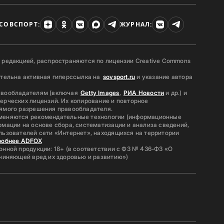
СОВСПОРТ:
ЖУРНАЛ:
 редакцией, распространяются по лицензии Creative Commons
ательна активная гиперссылка на
sovsport.ru
и указание автора
авообладателям (включая
Getty Images
,
РИА Новости
и др.) и
ерческих лицензий. Их копирование и повторное
ямого разрешения правообладателя.
меняются рекомендательные технологии (информационные
мации на основе сбора, систематизации и анализа сведений,
льзователей сети «Интернет», находящихся на территории
робнее ADFOX
нной продукции: 18+ (в соответствии с ФЗ № 436-ФЗ «О
ичиняющей вред их здоровью и развитию»)