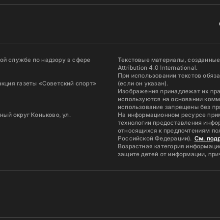
й службе по надзору в сфере
Текстовые материалы, созданные
Attribution 4.0 International.
При использовании текстов обяз
акция газеты «Советский спорт»
(если он указан).
Изображения принадлежат их пр
используются на основании комм
использование запрещены без пр
ьный округ Коньково, ул.
На информационном ресурсе при
технологии предоставления инфор
относящихся к предпочтениям по
Российской Федерации).
См. под
Возрастная категория информацио
защите детей от информации, пр