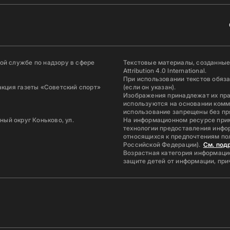
й службе по надзору в сфере
Текстовые материалы, созданные
Attribution 4.0 International.
При использовании текстов обяз
акция газеты «Советский спорт»
(если он указан).
Изображения принадлежат их пр
используются на основании комм
использование запрещены без пр
ьный округ Коньково, ул.
На информационном ресурсе при
технологии предоставления инфор
относящихся к предпочтениям по
Российской Федерации).
См. под
Возрастная категория информацио
защите детей от информации, пр