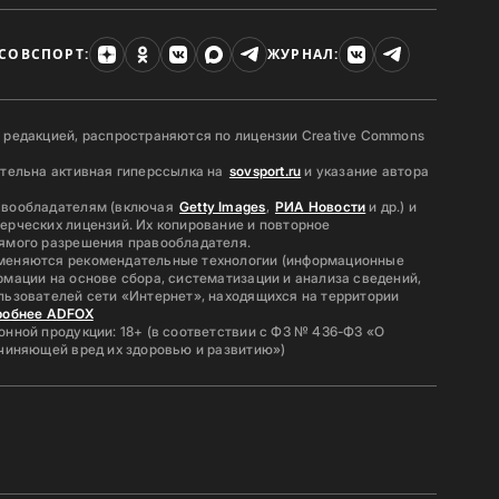
СОВСПОРТ:
ЖУРНАЛ:
 редакцией, распространяются по лицензии Creative Commons
ательна активная гиперссылка на
sovsport.ru
и указание автора
авообладателям (включая
Getty Images
,
РИА Новости
и др.) и
ерческих лицензий. Их копирование и повторное
ямого разрешения правообладателя.
меняются рекомендательные технологии (информационные
мации на основе сбора, систематизации и анализа сведений,
льзователей сети «Интернет», находящихся на территории
робнее ADFOX
нной продукции: 18+ (в соответствии с ФЗ № 436-ФЗ «О
ичиняющей вред их здоровью и развитию»)