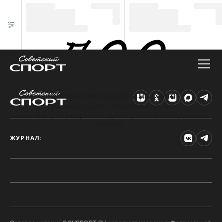
Техническая ошибка на сайте
Произошла ошибка. Чтобы найти нужную
информацию, рекомендуем перейти на главную
страницу.
ЖУРНАЛ: