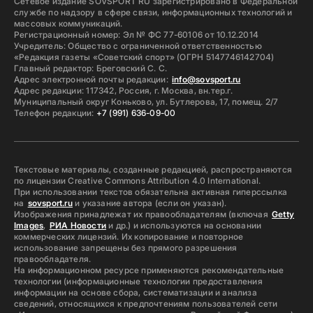
Сетевое издание SOVSPORT RU зарегистрировано в Федеральной
службе по надзору в сфере связи, информационных технологий и
массовых коммуникаций.
Регистрационный номер: Эл № ФС 77-60106 от 10.12.2014
Учредитель: Общество с ограниченной ответственностью
«Редакция газеты «Советский спорт» (ОГРН 5147746142704)
Главный редактор: Бреговский С. С.
Адрес электронной почты редакции:
info@sovsport.ru
Адрес редакции: 117342, Россия, г. Москва, вн.тер.г.
Муниципальный округ Коньково, ул. Бутлерова, 17, помещ. 2/7
Телефон редакции:
+7 (991) 636-09-00
Текстовые материалы, созданные редакцией, распространяются
по лицензии Creative Commons Attribution 4.0 International.
При использовании текстов обязательна активная гиперссылка
на
sovsport.ru
и указание автора (если он указан).
Изображения принадлежат их правообладателям (включая
Getty
Images
,
РИА Новости
и др.) и используются на основании
коммерческих лицензий. Их копирование и повторное
использование запрещены без прямого разрешения
правообладателя.
На информационном ресурсе применяются рекомендательные
технологии (информационные технологии предоставления
информации на основе сбора, систематизации и анализа
сведений, относящихся к предпочтениям пользователей сети