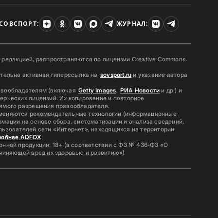
СОВСПОРТ:
ЖУРНАЛ:
 редакцией, распространяются по лицензии Creative Commons
ательна активная гиперссылка на
sovsport.ru
и указание автора
авообладателям (включая
Getty Images
,
РИА Новости
и др.) и
ерческих лицензий. Их копирование и повторное
ямого разрешения правообладателя.
меняются рекомендательные технологии (информационные
мации на основе сбора, систематизации и анализа сведений,
льзователей сети «Интернет», находящихся на территории
робнее ADFOX
нной продукции: 18+ (в соответствии с ФЗ № 436-ФЗ «О
ичиняющей вред их здоровью и развитию»)