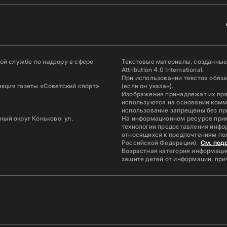
й службе по надзору в сфере
Текстовые материалы, созданные
Attribution 4.0 International.
При использовании текстов обяз
акция газеты «Советский спорт»
(если он указан).
Изображения принадлежат их пр
используются на основании комм
использование запрещены без пр
ьный округ Коньково, ул.
На информационном ресурсе при
технологии предоставления инфор
относящихся к предпочтениям по
Российской Федерации).
См. под
Возрастная категория информацио
защите детей от информации, пр