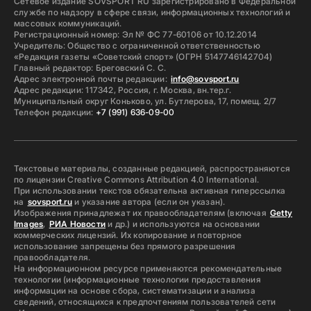
Сетевое издание SOVSPORT RU зарегистрировано в Федеральной
службе по надзору в сфере связи, информационных технологий и
массовых коммуникаций.
Регистрационный номер: Эл № ФС 77-60106 от 10.12.2014
Учредитель: Общество с ограниченной ответственностью
«Редакция газеты «Советский спорт» (ОГРН 5147746142704)
Главный редактор: Бреговский С. С.
Адрес электронной почты редакции:
info@sovsport.ru
Адрес редакции: 117342, Россия, г. Москва, вн.тер.г.
Муниципальный округ Коньково, ул. Бутлерова, 17, помещ. 2/7
Телефон редакции:
+7 (991) 636-09-00
Текстовые материалы, созданные редакцией, распространяются
по лицензии Creative Commons Attribution 4.0 International.
При использовании текстов обязательна активная гиперссылка
на
sovsport.ru
и указание автора (если он указан).
Изображения принадлежат их правообладателям (включая
Getty
Images
,
РИА Новости
и др.) и используются на основании
коммерческих лицензий. Их копирование и повторное
использование запрещены без прямого разрешения
правообладателя.
На информационном ресурсе применяются рекомендательные
технологии (информационные технологии предоставления
информации на основе сбора, систематизации и анализа
сведений, относящихся к предпочтениям пользователей сети