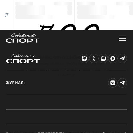
Техническая ошибка на сайте
Произошла ошибка. Чтобы найти нужную
информацию, рекомендуем перейти на главную
страницу.
ЖУРНАЛ: