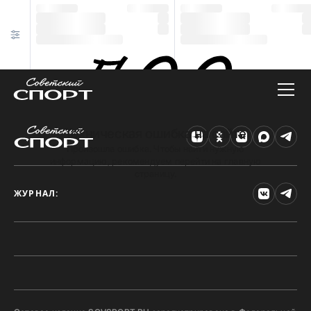
Техническая ошибка на сайте
Произошла ошибка. Чтобы найти нужную
информацию, рекомендуем перейти на главную
страницу.
ЖУРНАЛ: