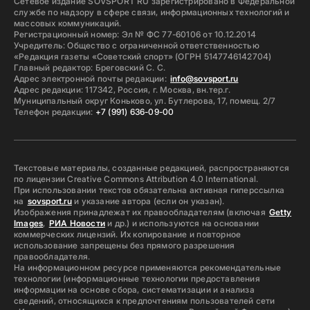
Сетевое издание SOVSPORT RU зарегистрировано в Федеральной
службе по надзору в сфере связи, информационных технологий и
массовых коммуникаций.
Регистрационный номер: Эл № ФС 77-60106 от 10.12.2014
Учредитель: Общество с ограниченной ответственностью
«Редакция газеты «Советский спорт» (ОГРН 5147746142704)
Главный редактор: Бреговский С. С.
Адрес электронной почты редакции:
info@sovsport.ru
Адрес редакции: 117342, Россия, г. Москва, вн.тер.г.
Муниципальный округ Коньково, ул. Бутлерова, 17, помещ. 2/7
Телефон редакции:
+7 (991) 636-09-00
Текстовые материалы, созданные редакцией, распространяются
по лицензии Creative Commons Attribution 4.0 International.
При использовании текстов обязательна активная гиперссылка
на
sovsport.ru
и указание автора (если он указан).
Изображения принадлежат их правообладателям (включая
Getty
Images
,
РИА Новости
и др.) и используются на основании
коммерческих лицензий. Их копирование и повторное
использование запрещены без прямого разрешения
правообладателя.
На информационном ресурсе применяются рекомендательные
технологии (информационные технологии предоставления
информации на основе сбора, систематизации и анализа
сведений, относящихся к предпочтениям пользователей сети