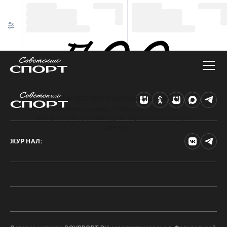
Техническая ошибка на сайте
Произошла ошибка. Чтобы найти нужную
информацию, рекомендуем перейти на главную
страницу.
ЖУРНАЛ: