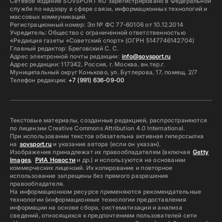
Сетевое издание SOVSPORT RU зарегистрировано в Федеральной
службе по надзору в сфере связи, информационных технологий и
массовых коммуникаций.
Регистрационный номер: Эл № ФС 77-60106 от 10.12.2014
Учредитель: Общество с ограниченной ответственностью
«Редакция газеты «Советский спорт» (ОГРН 5147746142704)
Главный редактор: Бреговский С. С.
Адрес электронной почты редакции:
info@sovsport.ru
Адрес редакции: 117342, Россия, г. Москва, вн.тер.г.
Муниципальный округ Коньково, ул. Бутлерова, 17, помещ. 2/7
Телефон редакции:
+7 (991) 636-09-00
Текстовые материалы, созданные редакцией, распространяются
по лицензии Creative Commons Attribution 4.0 International.
При использовании текстов обязательна активная гиперссылка
на
sovsport.ru
и указание автора (если он указан).
Изображения принадлежат их правообладателям (включая
Getty
Images
,
РИА Новости
и др.) и используются на основании
коммерческих лицензий. Их копирование и повторное
использование запрещены без прямого разрешения
правообладателя.
На информационном ресурсе применяются рекомендательные
технологии (информационные технологии предоставления
информации на основе сбора, систематизации и анализа
сведений, относящихся к предпочтениям пользователей сети