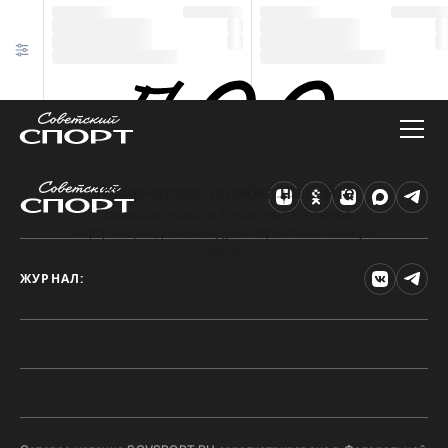
Техническая ошибка на сайте
Произошла ошибка. Чтобы найти нужную
информацию, рекомендуем перейти на главную
страницу.
ЖУРНАЛ: