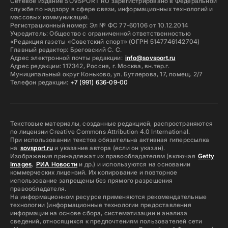
Сетевое издание SOVSPORT RU зарегистрировано в Федеральной
службе по надзору в сфере связи, информационных технологий и
массовых коммуникаций.
Регистрационный номер: Эл № ФС 77-60106 от 10.12.2014
Учредитель: Общество с ограниченной ответственностью
«Редакция газеты «Советский спорт» (ОГРН 5147746142704)
Главный редактор: Бреговский С. С.
Адрес электронной почты редакции:
info@sovsport.ru
Адрес редакции: 117342, Россия, г. Москва, вн.тер.г.
Муниципальный округ Коньково, ул. Бутлерова, 17, помещ. 2/7
Телефон редакции:
+7 (991) 636-09-00
Текстовые материалы, созданные редакцией, распространяются
по лицензии Creative Commons Attribution 4.0 International.
При использовании текстов обязательна активная гиперссылка
на
sovsport.ru
и указание автора (если он указан).
Изображения принадлежат их правообладателям (включая
Getty
Images
,
РИА Новости
и др.) и используются на основании
коммерческих лицензий. Их копирование и повторное
использование запрещены без прямого разрешения
правообладателя.
На информационном ресурсе применяются рекомендательные
технологии (информационные технологии предоставления
информации на основе сбора, систематизации и анализа
сведений, относящихся к предпочтениям пользователей сети