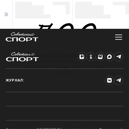
Техническая ошибка на сайте
Произошла ошибка. Чтобы найти нужную
информацию, рекомендуем перейти на главную
страницу.
ЖУРНАЛ: