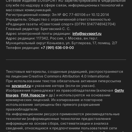
Сетевое издание SOVSPORT RU зарегистрировано в Федеральной
службе по надзору в сфере связи, информационных технологий и
массовых коммуникаций.
Регистрационный номер: Эл № ФС 77-60106 от 10.12.2014
Учредитель: Общество с ограниченной ответственностью
«Редакция газеты «Советский спорт» (ОГРН 5147746142704)
Главный редактор: Бреговский С. С.
Адрес электронной почты редакции:
info@sovsport.ru
Адрес редакции: 117342, Россия, г. Москва, вн.тер.г.
Муниципальный округ Коньково, ул. Бутлерова, 17, помещ. 2/7
Телефон редакции:
+7 (991) 636-09-00
Текстовые материалы, созданные редакцией, распространяются
по лицензии Creative Commons Attribution 4.0 International.
При использовании текстов обязательна активная гиперссылка
на
sovsport.ru
и указание автора (если он указан).
Изображения принадлежат их правообладателям (включая
Getty
Images
,
РИА Новости
и др.) и используются на основании
коммерческих лицензий. Их копирование и повторное
использование запрещены без прямого разрешения
правообладателя.
На информационном ресурсе применяются рекомендательные
технологии (информационные технологии предоставления
информации на основе сбора, систематизации и анализа
сведений, относящихся к предпочтениям пользователей сети