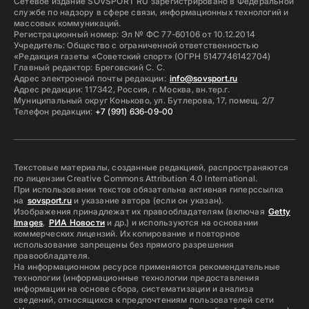
Сетевое издание SOVSPORT RU зарегистрировано в Федеральной
службе по надзору в сфере связи, информационных технологий и
массовых коммуникаций.
Регистрационный номер: Эл № ФС 77-60106 от 10.12.2014
Учредитель: Общество с ограниченной ответственностью
«Редакция газеты «Советский спорт» (ОГРН 5147746142704)
Главный редактор: Бреговский С. С.
Адрес электронной почты редакции:
info@sovsport.ru
Адрес редакции: 117342, Россия, г. Москва, вн.тер.г.
Муниципальный округ Коньково, ул. Бутлерова, 17, помещ. 2/7
Телефон редакции:
+7 (991) 636-09-00
Текстовые материалы, созданные редакцией, распространяются
по лицензии Creative Commons Attribution 4.0 International.
При использовании текстов обязательна активная гиперссылка
на
sovsport.ru
и указание автора (если он указан).
Изображения принадлежат их правообладателям (включая
Getty
Images
,
РИА Новости
и др.) и используются на основании
коммерческих лицензий. Их копирование и повторное
использование запрещены без прямого разрешения
правообладателя.
На информационном ресурсе применяются рекомендательные
технологии (информационные технологии предоставления
информации на основе сбора, систематизации и анализа
сведений, относящихся к предпочтениям пользователей сети