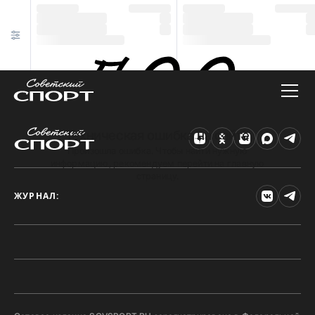
Техническая ошибка на сайте
Произошла ошибка. Чтобы найти нужную
информацию, рекомендуем перейти на главную
страницу.
ЖУРНАЛ: