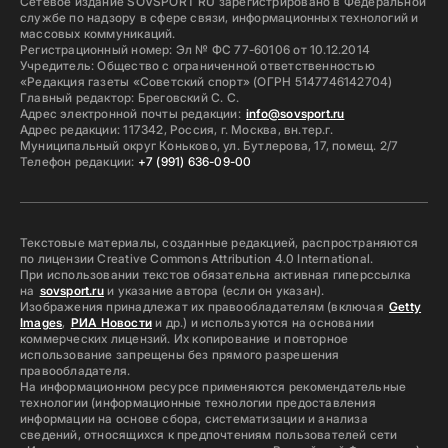
Сетевое издание SOVSPORT RU зарегистрировано в Федеральной
службе по надзору в сфере связи, информационных технологий и
массовых коммуникаций.
Регистрационный номер: Эл № ФС 77-60106 от 10.12.2014
Учредитель: Общество с ограниченной ответственностью
«Редакция газеты «Советский спорт» (ОГРН 5147746142704)
Главный редактор: Бреговский С. С.
Адрес электронной почты редакции:
info@sovsport.ru
Адрес редакции: 117342, Россия, г. Москва, вн.тер.г.
Муниципальный округ Коньково, ул. Бутлерова, 17, помещ. 2/7
Телефон редакции:
+7 (991) 636-09-00
Текстовые материалы, созданные редакцией, распространяются
по лицензии Creative Commons Attribution 4.0 International.
При использовании текстов обязательна активная гиперссылка
на
sovsport.ru
и указание автора (если он указан).
Изображения принадлежат их правообладателям (включая
Getty
Images
,
РИА Новости
и др.) и используются на основании
коммерческих лицензий. Их копирование и повторное
использование запрещены без прямого разрешения
правообладателя.
На информационном ресурсе применяются рекомендательные
технологии (информационные технологии предоставления
информации на основе сбора, систематизации и анализа
сведений, относящихся к предпочтениям пользователей сети