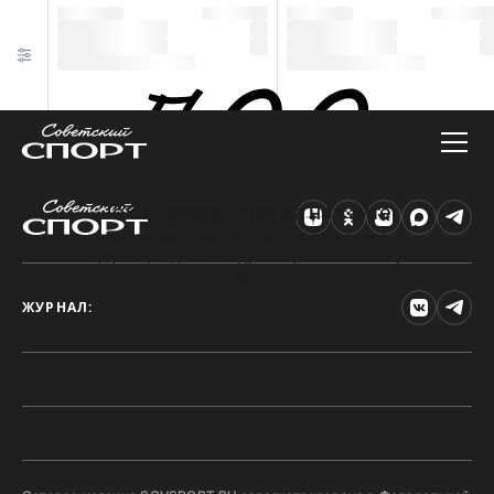
Техническая ошибка на сайте
Произошла ошибка. Чтобы найти нужную
информацию, рекомендуем перейти на главную
страницу.
ЖУРНАЛ: