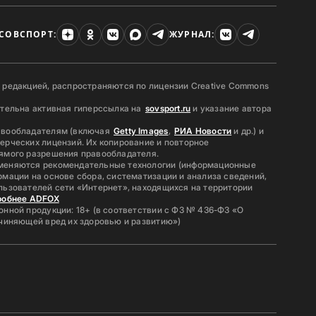
СОВСПОРТ:
ЖУРНАЛ:
 редакцией, распространяются по лицензии Creative Commons
ательна активная гиперссылка на
sovsport.ru
и указание автора
авообладателям (включая
Getty Images
,
РИА Новости
и др.) и
ерческих лицензий. Их копирование и повторное
ямого разрешения правообладателя.
меняются рекомендательные технологии (информационные
мации на основе сбора, систематизации и анализа сведений,
льзователей сети «Интернет», находящихся на территории
робнее ADFOX
нной продукции: 18+ (в соответствии с ФЗ № 436-ФЗ «О
ичиняющей вред их здоровью и развитию»)