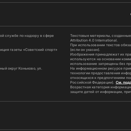
й службе по надзору в сфере
Текстовые материалы, созданные
Attribution 4.0 International.
При использовании текстов обяз
акция газеты «Советский спорт»
(если он указан).
Изображения принадлежат их пр
используются на основании комм
использование запрещены без пр
ьный округ Коньково, ул.
На информационном ресурсе при
технологии предоставления инфор
относящихся к предпочтениям по
Российской Федерации).
См. под
Возрастная категория информацио
защите детей от информации, пр