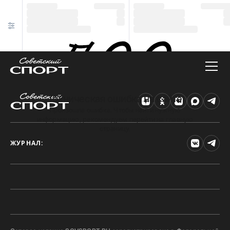
Техническая ошибка на сайте
Произошла ошибка. Чтобы найти нужную
информацию, рекомендуем перейти на главную
страницу.
ЖУРНАЛ: