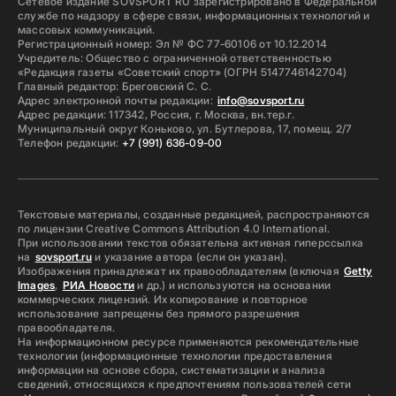
Сетевое издание SOVSPORT RU зарегистрировано в Федеральной
службе по надзору в сфере связи, информационных технологий и
массовых коммуникаций.
Регистрационный номер: Эл № ФС 77-60106 от 10.12.2014
Учредитель: Общество с ограниченной ответственностью
«Редакция газеты «Советский спорт» (ОГРН 5147746142704)
Главный редактор: Бреговский С. С.
Адрес электронной почты редакции:
info@sovsport.ru
Адрес редакции: 117342, Россия, г. Москва, вн.тер.г.
Муниципальный округ Коньково, ул. Бутлерова, 17, помещ. 2/7
Телефон редакции:
+7 (991) 636-09-00
Текстовые материалы, созданные редакцией, распространяются
по лицензии Creative Commons Attribution 4.0 International.
При использовании текстов обязательна активная гиперссылка
на
sovsport.ru
и указание автора (если он указан).
Изображения принадлежат их правообладателям (включая
Getty
Images
,
РИА Новости
и др.) и используются на основании
коммерческих лицензий. Их копирование и повторное
использование запрещены без прямого разрешения
правообладателя.
На информационном ресурсе применяются рекомендательные
технологии (информационные технологии предоставления
информации на основе сбора, систематизации и анализа
сведений, относящихся к предпочтениям пользователей сети