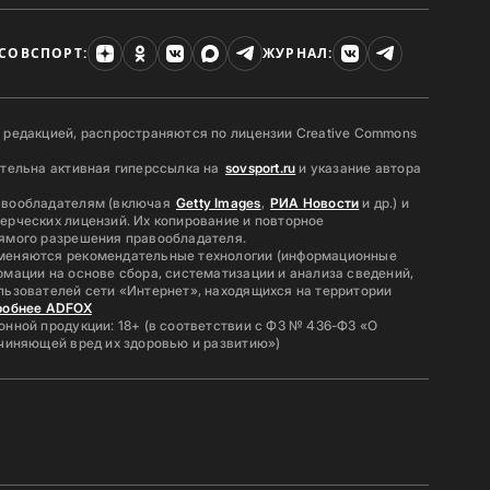
СОВСПОРТ:
ЖУРНАЛ:
 редакцией, распространяются по лицензии Creative Commons
ательна активная гиперссылка на
sovsport.ru
и указание автора
авообладателям (включая
Getty Images
,
РИА Новости
и др.) и
ерческих лицензий. Их копирование и повторное
ямого разрешения правообладателя.
меняются рекомендательные технологии (информационные
мации на основе сбора, систематизации и анализа сведений,
льзователей сети «Интернет», находящихся на территории
робнее ADFOX
нной продукции: 18+ (в соответствии с ФЗ № 436-ФЗ «О
ичиняющей вред их здоровью и развитию»)