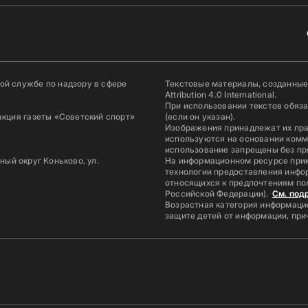
й службе по надзору в сфере
Текстовые материалы, созданные
Attribution 4.0 International.
При использовании текстов обяз
акция газеты «Советский спорт»
(если он указан).
Изображения принадлежат их пр
используются на основании комм
использование запрещены без пр
ьный округ Коньково, ул.
На информационном ресурсе при
технологии предоставления инфор
относящихся к предпочтениям по
Российской Федерации).
См. под
Возрастная категория информацио
защите детей от информации, пр