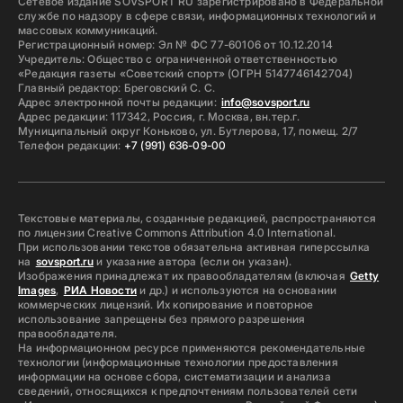
Сетевое издание SOVSPORT RU зарегистрировано в Федеральной
службе по надзору в сфере связи, информационных технологий и
массовых коммуникаций.
Регистрационный номер: Эл № ФС 77-60106 от 10.12.2014
Учредитель: Общество с ограниченной ответственностью
«Редакция газеты «Советский спорт» (ОГРН 5147746142704)
Главный редактор: Бреговский С. С.
Адрес электронной почты редакции:
info@sovsport.ru
Адрес редакции: 117342, Россия, г. Москва, вн.тер.г.
Муниципальный округ Коньково, ул. Бутлерова, 17, помещ. 2/7
Телефон редакции:
+7 (991) 636-09-00
Текстовые материалы, созданные редакцией, распространяются
по лицензии Creative Commons Attribution 4.0 International.
При использовании текстов обязательна активная гиперссылка
на
sovsport.ru
и указание автора (если он указан).
Изображения принадлежат их правообладателям (включая
Getty
Images
,
РИА Новости
и др.) и используются на основании
коммерческих лицензий. Их копирование и повторное
использование запрещены без прямого разрешения
правообладателя.
На информационном ресурсе применяются рекомендательные
технологии (информационные технологии предоставления
информации на основе сбора, систематизации и анализа
сведений, относящихся к предпочтениям пользователей сети