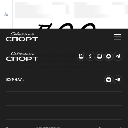
Техническая ошибка на сайте
Произошла ошибка. Чтобы найти нужную
информацию, рекомендуем перейти на главную
страницу.
ЖУРНАЛ: