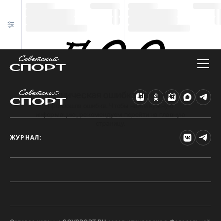
Техническая ошибка на сайте
Произошла ошибка. Чтобы найти нужную
информацию, рекомендуем перейти на главную
страницу.
ЖУРНАЛ: