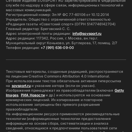
Сетевое издание SOVSPORT RU зарегистрировано в Федеральной
службе по надзору в сфере связи, информационных технологий и
массовых коммуникаций.
Регистрационный номер: Эл № ФС 77-60106 от 10.12.2014
Учредитель: Общество с ограниченной ответственностью
«Редакция газеты «Советский спорт» (ОГРН 5147746142704)
Главный редактор: Бреговский С. С.
Адрес электронной почты редакции:
info@sovsport.ru
Адрес редакции: 117342, Россия, г. Москва, вн.тер.г.
Муниципальный округ Коньково, ул. Бутлерова, 17, помещ. 2/7
Телефон редакции:
+7 (991) 636-09-00
Текстовые материалы, созданные редакцией, распространяются
по лицензии Creative Commons Attribution 4.0 International.
При использовании текстов обязательна активная гиперссылка
на
sovsport.ru
и указание автора (если он указан).
Изображения принадлежат их правообладателям (включая
Getty
Images
,
РИА Новости
и др.) и используются на основании
коммерческих лицензий. Их копирование и повторное
использование запрещены без прямого разрешения
правообладателя.
На информационном ресурсе применяются рекомендательные
технологии (информационные технологии предоставления
информации на основе сбора, систематизации и анализа
сведений, относящихся к предпочтениям пользователей сети