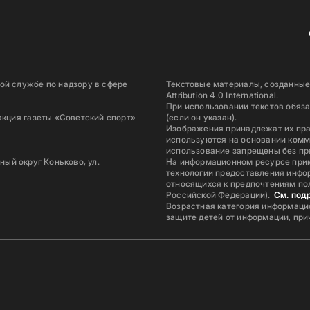
й службе по надзору в сфере
Текстовые материалы, созданные
Attribution 4.0 International.
При использовании текстов обяз
акция газеты «Советский спорт»
(если он указан).
Изображения принадлежат их пр
используются на основании комм
использование запрещены без пр
ьный округ Коньково, ул.
На информационном ресурсе при
технологии предоставления инфор
относящихся к предпочтениям по
Российской Федерации).
См. под
Возрастная категория информацио
защите детей от информации, пр