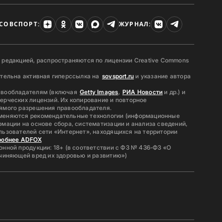
СОВСПОРТ:
ЖУРНАЛ:
 редакцией, распространяются по лицензии Creative Commons
ательна активная гиперссылка на
sovsport.ru
и указание автора
авообладателям (включая
Getty Images
,
РИА Новости
и др.) и
ерческих лицензий. Их копирование и повторное
ямого разрешения правообладателя.
меняются рекомендательные технологии (информационные
мации на основе сбора, систематизации и анализа сведений,
льзователей сети «Интернет», находящихся на территории
робнее ADFOX
нной продукции: 18+ (в соответствии с ФЗ № 436-ФЗ «О
ичиняющей вред их здоровью и развитию»)