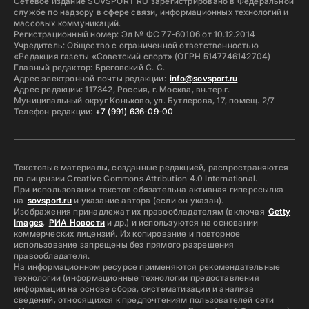
Сетевое издание SOVSPORT RU зарегистрировано в Федеральной
службе по надзору в сфере связи, информационных технологий и
массовых коммуникаций.
Регистрационный номер: Эл № ФС 77-60106 от 10.12.2014
Учредитель: Общество с ограниченной ответственностью
«Редакция газеты «Советский спорт» (ОГРН 5147746142704)
Главный редактор: Бреговский С. С.
Адрес электронной почты редакции:
info@sovsport.ru
Адрес редакции: 117342, Россия, г. Москва, вн.тер.г.
Муниципальный округ Коньково, ул. Бутлерова, 17, помещ. 2/7
Телефон редакции:
+7 (991) 636-09-00
Текстовые материалы, созданные редакцией, распространяются
по лицензии Creative Commons Attribution 4.0 International.
При использовании текстов обязательна активная гиперссылка
на
sovsport.ru
и указание автора (если он указан).
Изображения принадлежат их правообладателям (включая
Getty
Images
,
РИА Новости
и др.) и используются на основании
коммерческих лицензий. Их копирование и повторное
использование запрещены без прямого разрешения
правообладателя.
На информационном ресурсе применяются рекомендательные
технологии (информационные технологии предоставления
информации на основе сбора, систематизации и анализа
сведений, относящихся к предпочтениям пользователей сети