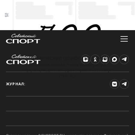
Техническая ошибка на сайте
Произошла ошибка. Чтобы найти нужную
информацию, рекомендуем перейти на главную
страницу.
ЖУРНАЛ: