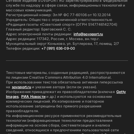
Сетевое издание SOVSPORT RU зарегистрировано в Федеральной
службе по надзору в сфере связи, информационных технологий и
массовых коммуникаций.
Регистрационный номер: Эл № ФС 77-60106 от 10.12.2014
Учредитель: Общество с ограниченной ответственностью
«Редакция газеты «Советский спорт» (ОГРН 5147746142704)
Главный редактор: Бреговский С. С.
Адрес электронной почты редакции:
info@sovsport.ru
Адрес редакции: 117342, Россия, г. Москва, вн.тер.г.
Муниципальный округ Коньково, ул. Бутлерова, 17, помещ. 2/7
Телефон редакции:
+7 (991) 636-09-00
Текстовые материалы, созданные редакцией, распространяются
по лицензии Creative Commons Attribution 4.0 International.
При использовании текстов обязательна активная гиперссылка
на
sovsport.ru
и указание автора (если он указан).
Изображения принадлежат их правообладателям (включая
Getty
Images
,
РИА Новости
и др.) и используются на основании
коммерческих лицензий. Их копирование и повторное
использование запрещены без прямого разрешения
правообладателя.
На информационном ресурсе применяются рекомендательные
технологии (информационные технологии предоставления
информации на основе сбора, систематизации и анализа
сведений, относящихся к предпочтениям пользователей сети