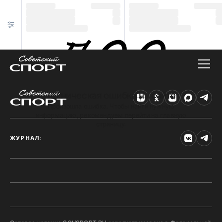
Техническая ошибка на сайте
Произошла ошибка. Чтобы найти нужную
информацию, рекомендуем перейти на главную
страницу.
ЖУРНАЛ: