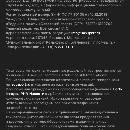
Сетевое издание SOVSPORT RU зарегистрировано в Федеральной
службе по надзору в сфере связи, информационных технологий и
массовых коммуникаций.
Регистрационный номер: Эл № ФС 77-60106 от 10.12.2014
Учредитель: Общество с ограниченной ответственностью
«Редакция газеты «Советский спорт» (ОГРН 5147746142704)
Главный редактор: Бреговский С. С.
Адрес электронной почты редакции:
info@sovsport.ru
Адрес редакции: 117342, Россия, г. Москва, вн.тер.г.
Муниципальный округ Коньково, ул. Бутлерова, 17, помещ. 2/7
Телефон редакции:
+7 (991) 636-09-00
Текстовые материалы, созданные редакцией, распространяются
по лицензии Creative Commons Attribution 4.0 International.
При использовании текстов обязательна активная гиперссылка
на
sovsport.ru
и указание автора (если он указан).
Изображения принадлежат их правообладателям (включая
Getty
Images
,
РИА Новости
и др.) и используются на основании
коммерческих лицензий. Их копирование и повторное
использование запрещены без прямого разрешения
правообладателя.
На информационном ресурсе применяются рекомендательные
технологии (информационные технологии предоставления
информации на основе сбора, систематизации и анализа
сведений, относящихся к предпочтениям пользователей сети