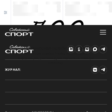
Техническая ошибка на сайте
Произошла ошибка. Чтобы найти нужную
информацию, рекомендуем перейти на главную
страницу.
ЖУРНАЛ: