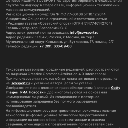
Сетевое издание SOVSPORT RU зарегистрировано в Федеральной
службе по надзору в сфере связи, информационных технологий и
массовых коммуникаций.
Регистрационный номер: Эл № ФС 77-60106 от 10.12.2014
Учредитель: Общество с ограниченной ответственностью
«Редакция газеты «Советский спорт» (ОГРН 5147746142704)
Главный редактор: Бреговский С. С.
Адрес электронной почты редакции:
info@sovsport.ru
Адрес редакции: 117342, Россия, г. Москва, вн.тер.г.
Муниципальный округ Коньково, ул. Бутлерова, 17, помещ. 2/7
Телефон редакции:
+7 (991) 636-09-00
Текстовые материалы, созданные редакцией, распространяются
по лицензии Creative Commons Attribution 4.0 International.
При использовании текстов обязательна активная гиперссылка
на
sovsport.ru
и указание автора (если он указан).
Изображения принадлежат их правообладателям (включая
Getty
Images
,
РИА Новости
и др.) и используются на основании
коммерческих лицензий. Их копирование и повторное
использование запрещены без прямого разрешения
правообладателя.
На информационном ресурсе применяются рекомендательные
технологии (информационные технологии предоставления
информации на основе сбора, систематизации и анализа
сведений, относящихся к предпочтениям пользователей сети