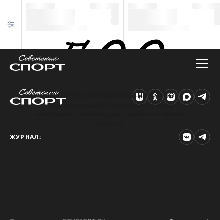
Техническая ошибка на сайте
Произошла ошибка. Чтобы найти нужную
информацию, рекомендуем перейти на главную
страницу.
ЖУРНАЛ: