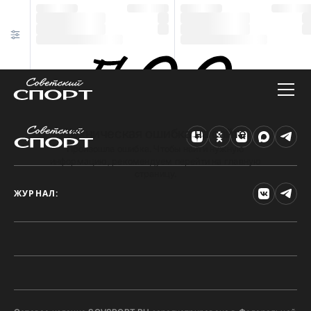
Техническая ошибка на сайте
Произошла ошибка. Чтобы найти нужную
информацию, рекомендуем перейти на главную
страницу.
ЖУРНАЛ: