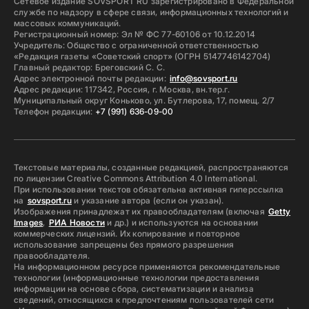
Сетевое издание SOVSPORT RU зарегистрировано в Федеральной
службе по надзору в сфере связи, информационных технологий и
массовых коммуникаций.
Регистрационный номер: Эл № ФС 77-60106 от 10.12.2014
Учредитель: Общество с ограниченной ответственностью
«Редакция газеты «Советский спорт» (ОГРН 5147746142704)
Главный редактор: Бреговский С. С.
Адрес электронной почты редакции:
info@sovsport.ru
Адрес редакции: 117342, Россия, г. Москва, вн.тер.г.
Муниципальный округ Коньково, ул. Бутлерова, 17, помещ. 2/7
Телефон редакции:
+7 (991) 636-09-00
Текстовые материалы, созданные редакцией, распространяются
по лицензии Creative Commons Attribution 4.0 International.
При использовании текстов обязательна активная гиперссылка
на
sovsport.ru
и указание автора (если он указан).
Изображения принадлежат их правообладателям (включая
Getty
Images
,
РИА Новости
и др.) и используются на основании
коммерческих лицензий. Их копирование и повторное
использование запрещены без прямого разрешения
правообладателя.
На информационном ресурсе применяются рекомендательные
технологии (информационные технологии предоставления
информации на основе сбора, систематизации и анализа
сведений, относящихся к предпочтениям пользователей сети