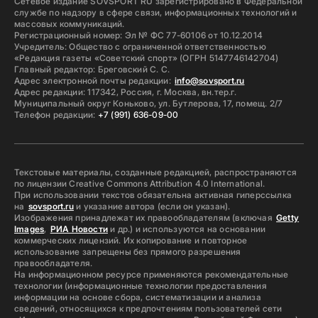
Сетевое издание SOVSPORT RU зарегистрировано в Федеральной
службе по надзору в сфере связи, информационных технологий и
массовых коммуникаций.
Регистрационный номер: Эл № ФС 77-60106 от 10.12.2014
Учредитель: Общество с ограниченной ответственностью
«Редакция газеты «Советский спорт» (ОГРН 5147746142704)
Главный редактор: Бреговский С. С.
Адрес электронной почты редакции:
info@sovsport.ru
Адрес редакции: 117342, Россия, г. Москва, вн.тер.г.
Муниципальный округ Коньково, ул. Бутлерова, 17, помещ. 2/7
Телефон редакции:
+7 (991) 636-09-00
Текстовые материалы, созданные редакцией, распространяются
по лицензии Creative Commons Attribution 4.0 International.
При использовании текстов обязательна активная гиперссылка
на
sovsport.ru
и указание автора (если он указан).
Изображения принадлежат их правообладателям (включая
Getty
Images
,
РИА Новости
и др.) и используются на основании
коммерческих лицензий. Их копирование и повторное
использование запрещены без прямого разрешения
правообладателя.
На информационном ресурсе применяются рекомендательные
технологии (информационные технологии предоставления
информации на основе сбора, систематизации и анализа
сведений, относящихся к предпочтениям пользователей сети