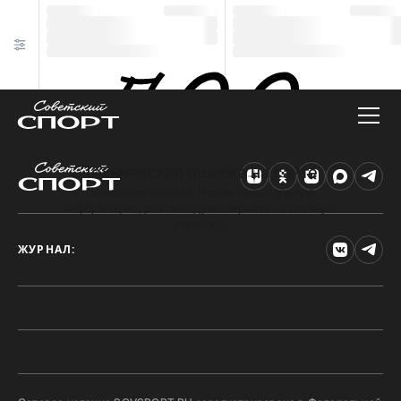
Техническая ошибка на сайте
Произошла ошибка. Чтобы найти нужную
информацию, рекомендуем перейти на главную
страницу.
ЖУРНАЛ: