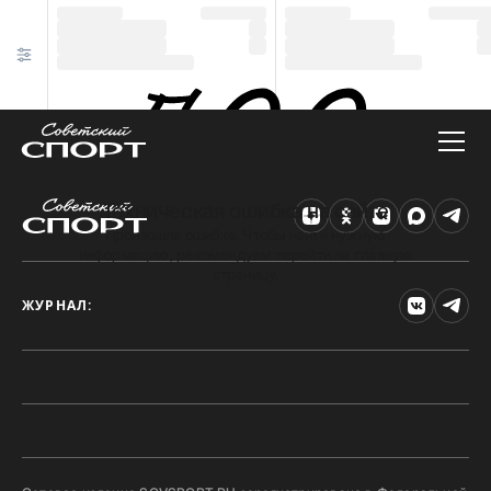
Техническая ошибка на сайте
Произошла ошибка. Чтобы найти нужную
информацию, рекомендуем перейти на главную
страницу.
ЖУРНАЛ: