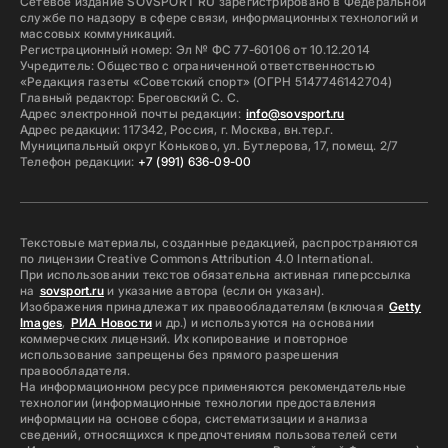
Сетевое издание SOVSPORT RU зарегистрировано в Федеральной
службе по надзору в сфере связи, информационных технологий и
массовых коммуникаций.
Регистрационный номер: Эл № ФС 77-60106 от 10.12.2014
Учредитель: Общество с ограниченной ответственностью
«Редакция газеты «Советский спорт» (ОГРН 5147746142704)
Главный редактор: Бреговский С. С.
Адрес электронной почты редакции:
info@sovsport.ru
Адрес редакции: 117342, Россия, г. Москва, вн.тер.г.
Муниципальный округ Коньково, ул. Бутлерова, 17, помещ. 2/7
Телефон редакции:
+7 (991) 636-09-00
Текстовые материалы, созданные редакцией, распространяются
по лицензии Creative Commons Attribution 4.0 International.
При использовании текстов обязательна активная гиперссылка
на
sovsport.ru
и указание автора (если он указан).
Изображения принадлежат их правообладателям (включая
Getty
Images
,
РИА Новости
и др.) и используются на основании
коммерческих лицензий. Их копирование и повторное
использование запрещены без прямого разрешения
правообладателя.
На информационном ресурсе применяются рекомендательные
технологии (информационные технологии предоставления
информации на основе сбора, систематизации и анализа
сведений, относящихся к предпочтениям пользователей сети