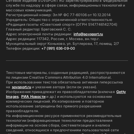
Сетевое издание SOVSPORT RU зарегистрировано в Федеральной
службе по надзору в сфере связи, информационных технологий и
массовых коммуникаций.
Регистрационный номер: Эл № ФС 77-60106 от 10.12.2014
Учредитель: Общество с ограниченной ответственностью
«Редакция газеты «Советский спорт» (ОГРН 5147746142704)
Главный редактор: Бреговский С. С.
Адрес электронной почты редакции:
info@sovsport.ru
Адрес редакции: 117342, Россия, г. Москва, вн.тер.г.
Муниципальный округ Коньково, ул. Бутлерова, 17, помещ. 2/7
Телефон редакции:
+7 (991) 636-09-00
Текстовые материалы, созданные редакцией, распространяются
по лицензии Creative Commons Attribution 4.0 International.
При использовании текстов обязательна активная гиперссылка
на
sovsport.ru
и указание автора (если он указан).
Изображения принадлежат их правообладателям (включая
Getty
Images
,
РИА Новости
и др.) и используются на основании
коммерческих лицензий. Их копирование и повторное
использование запрещены без прямого разрешения
правообладателя.
На информационном ресурсе применяются рекомендательные
технологии (информационные технологии предоставления
информации на основе сбора, систематизации и анализа
сведений, относящихся к предпочтениям пользователей сети