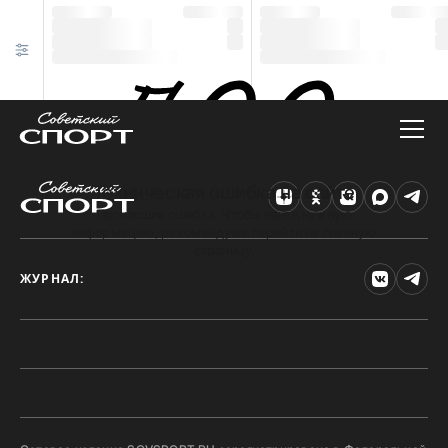
Техническая ошибка на сайте
Произошла ошибка. Чтобы найти нужную
информацию, рекомендуем перейти на главную
страницу.
ЖУРНАЛ: