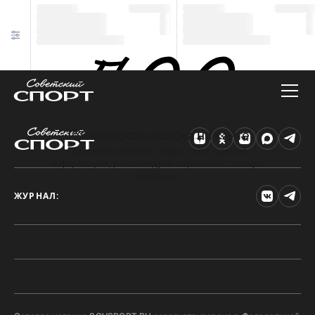
Техническая ошибка на сайте
Произошла ошибка. Чтобы найти нужную
информацию, рекомендуем перейти на главную
страницу.
ЖУРНАЛ: