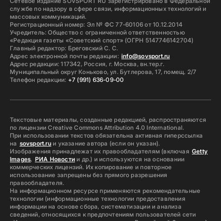
Сетевое издание SOVSPORT RU зарегистрировано в Федеральной
службе по надзору в сфере связи, информационных технологий и
массовых коммуникаций.
Регистрационный номер: Эл № ФС 77-60106 от 10.12.2014
Учредитель: Общество с ограниченной ответственностью
«Редакция газеты «Советский спорт» (ОГРН 5147746142704)
Главный редактор: Бреговский С. С.
Адрес электронной почты редакции:
info@sovsport.ru
Адрес редакции: 117342, Россия, г. Москва, вн.тер.г.
Муниципальный округ Коньково, ул. Бутлерова, 17, помещ. 2/7
Телефон редакции:
+7 (991) 636-09-00
Текстовые материалы, созданные редакцией, распространяются
по лицензии Creative Commons Attribution 4.0 International.
При использовании текстов обязательна активная гиперссылка
на
sovsport.ru
и указание автора (если он указан).
Изображения принадлежат их правообладателям (включая
Getty
Images
,
РИА Новости
и др.) и используются на основании
коммерческих лицензий. Их копирование и повторное
использование запрещены без прямого разрешения
правообладателя.
На информационном ресурсе применяются рекомендательные
технологии (информационные технологии предоставления
информации на основе сбора, систематизации и анализа
сведений, относящихся к предпочтениям пользователей сети