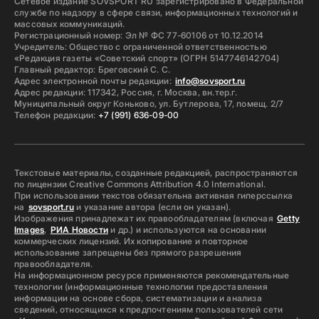
Сетевое издание SOVSPORT RU зарегистрировано в Федеральной
службе по надзору в сфере связи, информационных технологий и
массовых коммуникаций.
Регистрационный номер: Эл № ФС 77-60106 от 10.12.2014
Учредитель: Общество с ограниченной ответственностью
«Редакция газеты «Советский спорт» (ОГРН 5147746142704)
Главный редактор: Бреговский С. С.
Адрес электронной почты редакции:
info@sovsport.ru
Адрес редакции: 117342, Россия, г. Москва, вн.тер.г.
Муниципальный округ Коньково, ул. Бутлерова, 17, помещ. 2/7
Телефон редакции:
+7 (991) 636-09-00
Текстовые материалы, созданные редакцией, распространяются
по лицензии Creative Commons Attribution 4.0 International.
При использовании текстов обязательна активная гиперссылка
на
sovsport.ru
и указание автора (если он указан).
Изображения принадлежат их правообладателям (включая
Getty
Images
,
РИА Новости
и др.) и используются на основании
коммерческих лицензий. Их копирование и повторное
использование запрещены без прямого разрешения
правообладателя.
На информационном ресурсе применяются рекомендательные
технологии (информационные технологии предоставления
информации на основе сбора, систематизации и анализа
сведений, относящихся к предпочтениям пользователей сети