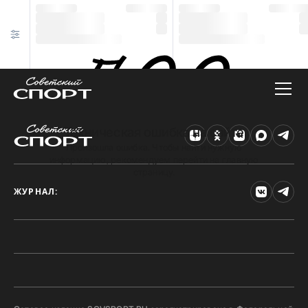
Техническая ошибка на сайте
Произошла ошибка. Чтобы найти нужную
информацию, рекомендуем перейти на главную
страницу.
ЖУРНАЛ: