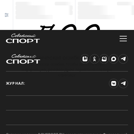
Техническая ошибка на сайте
Произошла ошибка. Чтобы найти нужную
информацию, рекомендуем перейти на главную
страницу.
ЖУРНАЛ: