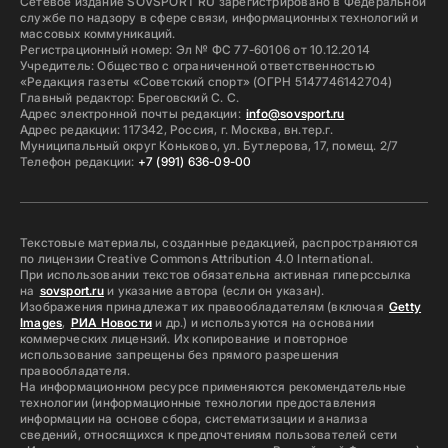
Сетевое издание SOVSPORT RU зарегистрировано в Федеральной
службе по надзору в сфере связи, информационных технологий и
массовых коммуникаций.
Регистрационный номер: Эл № ФС 77-60106 от 10.12.2014
Учредитель: Общество с ограниченной ответственностью
«Редакция газеты «Советский спорт» (ОГРН 5147746142704)
Главный редактор: Бреговский С. С.
Адрес электронной почты редакции:
info@sovsport.ru
Адрес редакции: 117342, Россия, г. Москва, вн.тер.г.
Муниципальный округ Коньково, ул. Бутлерова, 17, помещ. 2/7
Телефон редакции:
+7 (991) 636-09-00
Текстовые материалы, созданные редакцией, распространяются
по лицензии Creative Commons Attribution 4.0 International.
При использовании текстов обязательна активная гиперссылка
на
sovsport.ru
и указание автора (если он указан).
Изображения принадлежат их правообладателям (включая
Getty
Images
,
РИА Новости
и др.) и используются на основании
коммерческих лицензий. Их копирование и повторное
использование запрещены без прямого разрешения
правообладателя.
На информационном ресурсе применяются рекомендательные
технологии (информационные технологии предоставления
информации на основе сбора, систематизации и анализа
сведений, относящихся к предпочтениям пользователей сети