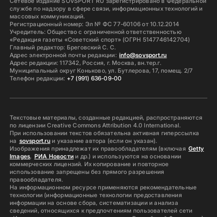
Сетевое издание SOVSPORT RU зарегистрировано в Федеральной
службе по надзору в сфере связи, информационных технологий и
массовых коммуникаций.
Регистрационный номер: Эл № ФС 77-60106 от 10.12.2014
Учредитель: Общество с ограниченной ответственностью
«Редакция газеты «Советский спорт» (ОГРН 5147746142704)
Главный редактор: Бреговский С. С.
Адрес электронной почты редакции:
info@sovsport.ru
Адрес редакции: 117342, Россия, г. Москва, вн.тер.г.
Муниципальный округ Коньково, ул. Бутлерова, 17, помещ. 2/7
Телефон редакции:
+7 (991) 636-09-00
Текстовые материалы, созданные редакцией, распространяются
по лицензии Creative Commons Attribution 4.0 International.
При использовании текстов обязательна активная гиперссылка
на
sovsport.ru
и указание автора (если он указан).
Изображения принадлежат их правообладателям (включая
Getty
Images
,
РИА Новости
и др.) и используются на основании
коммерческих лицензий. Их копирование и повторное
использование запрещены без прямого разрешения
правообладателя.
На информационном ресурсе применяются рекомендательные
технологии (информационные технологии предоставления
информации на основе сбора, систематизации и анализа
сведений, относящихся к предпочтениям пользователей сети