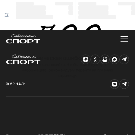
Техническая ошибка на сайте
Произошла ошибка. Чтобы найти нужную
информацию, рекомендуем перейти на главную
страницу.
ЖУРНАЛ: