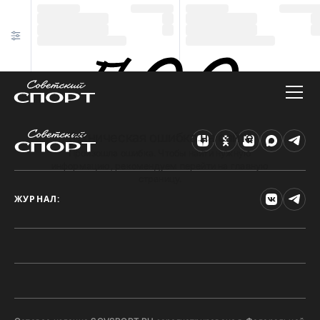
Техническая ошибка на сайте
Произошла ошибка. Чтобы найти нужную
информацию, рекомендуем перейти на главную
страницу.
ЖУРНАЛ: