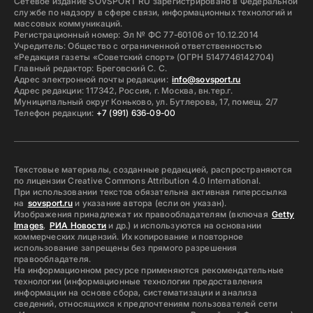
Сетевое издание SOVSPORT RU зарегистрировано в Федеральной
службе по надзору в сфере связи, информационных технологий и
массовых коммуникаций.
Регистрационный номер: Эл № ФС 77-60106 от 10.12.2014
Учредитель: Общество с ограниченной ответственностью
«Редакция газеты «Советский спорт» (ОГРН 5147746142704)
Главный редактор: Бреговский С. С.
Адрес электронной почты редакции:
info@sovsport.ru
Адрес редакции: 117342, Россия, г. Москва, вн.тер.г.
Муниципальный округ Коньково, ул. Бутлерова, 17, помещ. 2/7
Телефон редакции:
+7 (991) 636-09-00
Текстовые материалы, созданные редакцией, распространяются
по лицензии Creative Commons Attribution 4.0 International.
При использовании текстов обязательна активная гиперссылка
на
sovsport.ru
и указание автора (если он указан).
Изображения принадлежат их правообладателям (включая
Getty
Images
,
РИА Новости
и др.) и используются на основании
коммерческих лицензий. Их копирование и повторное
использование запрещены без прямого разрешения
правообладателя.
На информационном ресурсе применяются рекомендательные
технологии (информационные технологии предоставления
информации на основе сбора, систематизации и анализа
сведений, относящихся к предпочтениям пользователей сети