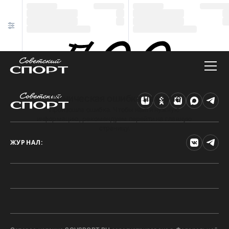
Техническая ошибка на сайте
Произошла ошибка. Чтобы найти нужную
информацию, рекомендуем перейти на главную
страницу.
ЖУРНАЛ: