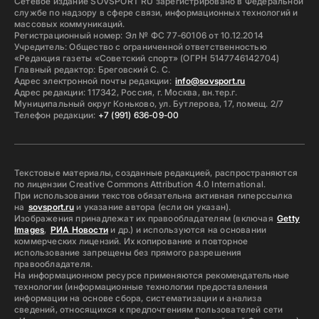
Сетевое издание SOVSPORT RU зарегистрировано в Федеральной
службе по надзору в сфере связи, информационных технологий и
массовых коммуникаций.
Регистрационный номер: Эл № ФС 77-60106 от 10.12.2014
Учредитель: Общество с ограниченной ответственностью
«Редакция газеты «Советский спорт» (ОГРН 5147746142704)
Главный редактор: Бреговский С. С.
Адрес электронной почты редакции:
info@sovsport.ru
Адрес редакции: 117342, Россия, г. Москва, вн.тер.г.
Муниципальный округ Коньково, ул. Бутлерова, 17, помещ. 2/7
Телефон редакции:
+7 (991) 636-09-00
Текстовые материалы, созданные редакцией, распространяются
по лицензии Creative Commons Attribution 4.0 International.
При использовании текстов обязательна активная гиперссылка
на
sovsport.ru
и указание автора (если он указан).
Изображения принадлежат их правообладателям (включая
Getty
Images
,
РИА Новости
и др.) и используются на основании
коммерческих лицензий. Их копирование и повторное
использование запрещены без прямого разрешения
правообладателя.
На информационном ресурсе применяются рекомендательные
технологии (информационные технологии предоставления
информации на основе сбора, систематизации и анализа
сведений, относящихся к предпочтениям пользователей сети