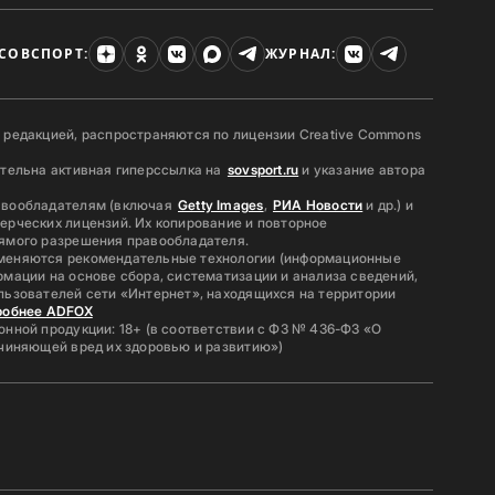
СОВСПОРТ:
ЖУРНАЛ:
 редакцией, распространяются по лицензии Creative Commons
ательна активная гиперссылка на
sovsport.ru
и указание автора
авообладателям (включая
Getty Images
,
РИА Новости
и др.) и
ерческих лицензий. Их копирование и повторное
ямого разрешения правообладателя.
меняются рекомендательные технологии (информационные
мации на основе сбора, систематизации и анализа сведений,
льзователей сети «Интернет», находящихся на территории
робнее ADFOX
нной продукции: 18+ (в соответствии с ФЗ № 436-ФЗ «О
ичиняющей вред их здоровью и развитию»)