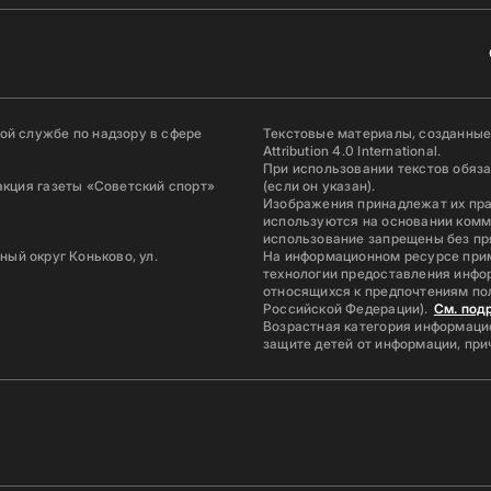
й службе по надзору в сфере
Текстовые материалы, созданные
Attribution 4.0 International.
При использовании текстов обяз
акция газеты «Советский спорт»
(если он указан).
Изображения принадлежат их пр
используются на основании комм
использование запрещены без пр
ьный округ Коньково, ул.
На информационном ресурсе при
технологии предоставления инфор
относящихся к предпочтениям по
Российской Федерации).
См. под
Возрастная категория информацио
защите детей от информации, пр