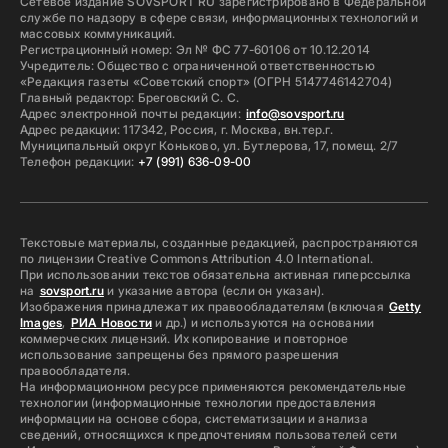
Сетевое издание SOVSPORT RU зарегистрировано в Федеральной
службе по надзору в сфере связи, информационных технологий и
массовых коммуникаций.
Регистрационный номер: Эл № ФС 77-60106 от 10.12.2014
Учредитель: Общество с ограниченной ответственностью
«Редакция газеты «Советский спорт» (ОГРН 5147746142704)
Главный редактор: Бреговский С. С.
Адрес электронной почты редакции:
info@sovsport.ru
Адрес редакции: 117342, Россия, г. Москва, вн.тер.г.
Муниципальный округ Коньково, ул. Бутлерова, 17, помещ. 2/7
Телефон редакции:
+7 (991) 636-09-00
Текстовые материалы, созданные редакцией, распространяются
по лицензии Creative Commons Attribution 4.0 International.
При использовании текстов обязательна активная гиперссылка
на
sovsport.ru
и указание автора (если он указан).
Изображения принадлежат их правообладателям (включая
Getty
Images
,
РИА Новости
и др.) и используются на основании
коммерческих лицензий. Их копирование и повторное
использование запрещены без прямого разрешения
правообладателя.
На информационном ресурсе применяются рекомендательные
технологии (информационные технологии предоставления
информации на основе сбора, систематизации и анализа
сведений, относящихся к предпочтениям пользователей сети