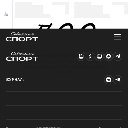
Техническая ошибка на сайте
Произошла ошибка. Чтобы найти нужную
информацию, рекомендуем перейти на главную
страницу.
ЖУРНАЛ: