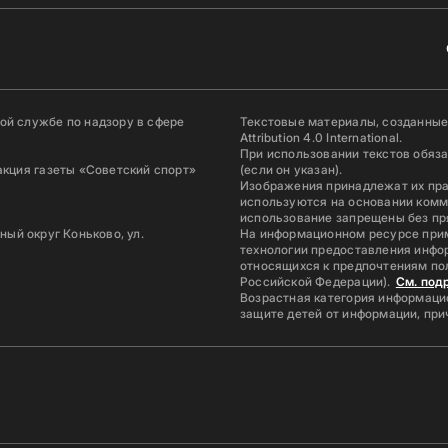
й службе по надзору в сфере
Текстовые материалы, созданные
Attribution 4.0 International.
При использовании текстов обяз
акция газеты «Советский спорт»
(если он указан).
Изображения принадлежат их пр
используются на основании комм
использование запрещены без пр
ьный округ Коньково, ул.
На информационном ресурсе при
технологии предоставления инфор
относящихся к предпочтениям по
Российской Федерации).
См. под
Возрастная категория информацио
защите детей от информации, пр