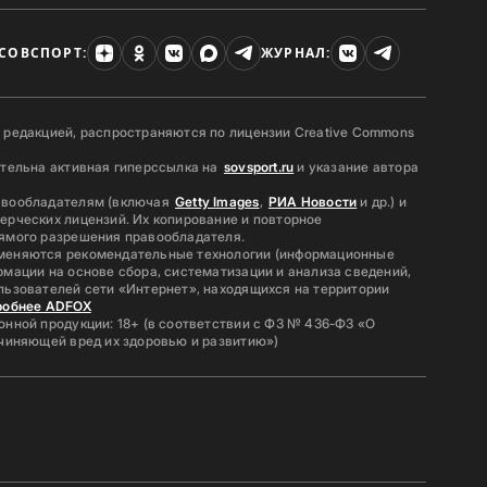
СОВСПОРТ:
ЖУРНАЛ:
 редакцией, распространяются по лицензии Creative Commons
ательна активная гиперссылка на
sovsport.ru
и указание автора
авообладателям (включая
Getty Images
,
РИА Новости
и др.) и
ерческих лицензий. Их копирование и повторное
ямого разрешения правообладателя.
меняются рекомендательные технологии (информационные
мации на основе сбора, систематизации и анализа сведений,
льзователей сети «Интернет», находящихся на территории
робнее ADFOX
нной продукции: 18+ (в соответствии с ФЗ № 436-ФЗ «О
ичиняющей вред их здоровью и развитию»)