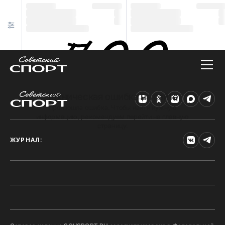
Техническая ошибка на сайте
Произошла ошибка. Чтобы найти нужную
информацию, рекомендуем перейти на главную
страницу.
ЖУРНАЛ: