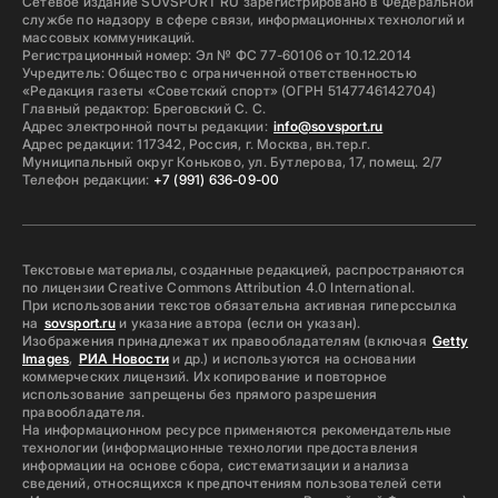
Сетевое издание SOVSPORT RU зарегистрировано в Федеральной
службе по надзору в сфере связи, информационных технологий и
массовых коммуникаций.
Регистрационный номер: Эл № ФС 77-60106 от 10.12.2014
Учредитель: Общество с ограниченной ответственностью
«Редакция газеты «Советский спорт» (ОГРН 5147746142704)
Главный редактор: Бреговский С. С.
Адрес электронной почты редакции:
info@sovsport.ru
Адрес редакции: 117342, Россия, г. Москва, вн.тер.г.
Муниципальный округ Коньково, ул. Бутлерова, 17, помещ. 2/7
Телефон редакции:
+7 (991) 636-09-00
Текстовые материалы, созданные редакцией, распространяются
по лицензии Creative Commons Attribution 4.0 International.
При использовании текстов обязательна активная гиперссылка
на
sovsport.ru
и указание автора (если он указан).
Изображения принадлежат их правообладателям (включая
Getty
Images
,
РИА Новости
и др.) и используются на основании
коммерческих лицензий. Их копирование и повторное
использование запрещены без прямого разрешения
правообладателя.
На информационном ресурсе применяются рекомендательные
технологии (информационные технологии предоставления
информации на основе сбора, систематизации и анализа
сведений, относящихся к предпочтениям пользователей сети