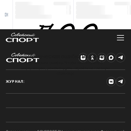
Техническая ошибка на сайте
Произошла ошибка. Чтобы найти нужную
информацию, рекомендуем перейти на главную
страницу.
ЖУРНАЛ: