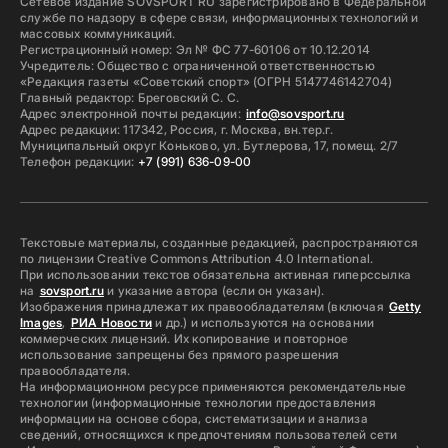
Сетевое издание SOVSPORT RU зарегистрировано в Федеральной
службе по надзору в сфере связи, информационных технологий и
массовых коммуникаций.
Регистрационный номер: Эл № ФС 77-60106 от 10.12.2014
Учредитель: Общество с ограниченной ответственностью
«Редакция газеты «Советский спорт» (ОГРН 5147746142704)
Главный редактор: Бреговский С. С.
Адрес электронной почты редакции:
info@sovsport.ru
Адрес редакции: 117342, Россия, г. Москва, вн.тер.г.
Муниципальный округ Коньково, ул. Бутлерова, 17, помещ. 2/7
Телефон редакции:
+7 (991) 636-09-00
Текстовые материалы, созданные редакцией, распространяются
по лицензии Creative Commons Attribution 4.0 International.
При использовании текстов обязательна активная гиперссылка
на
sovsport.ru
и указание автора (если он указан).
Изображения принадлежат их правообладателям (включая
Getty
Images
,
РИА Новости
и др.) и используются на основании
коммерческих лицензий. Их копирование и повторное
использование запрещены без прямого разрешения
правообладателя.
На информационном ресурсе применяются рекомендательные
технологии (информационные технологии предоставления
информации на основе сбора, систематизации и анализа
сведений, относящихся к предпочтениям пользователей сети