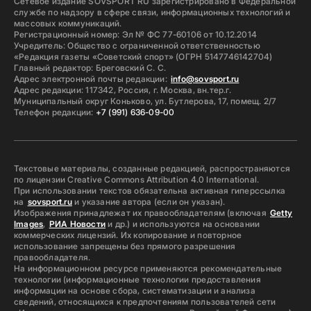
Сетевое издание SOVSPORT RU зарегистрировано в Федеральной
службе по надзору в сфере связи, информационных технологий и
массовых коммуникаций.
Регистрационный номер: Эл № ФС 77-60106 от 10.12.2014
Учредитель: Общество с ограниченной ответственностью
«Редакция газеты «Советский спорт» (ОГРН 5147746142704)
Главный редактор: Бреговский С. С.
Адрес электронной почты редакции:
info@sovsport.ru
Адрес редакции: 117342, Россия, г. Москва, вн.тер.г.
Муниципальный округ Коньково, ул. Бутлерова, 17, помещ. 2/7
Телефон редакции:
+7 (991) 636-09-00
Текстовые материалы, созданные редакцией, распространяются
по лицензии Creative Commons Attribution 4.0 International.
При использовании текстов обязательна активная гиперссылка
на
sovsport.ru
и указание автора (если он указан).
Изображения принадлежат их правообладателям (включая
Getty
Images
,
РИА Новости
и др.) и используются на основании
коммерческих лицензий. Их копирование и повторное
использование запрещены без прямого разрешения
правообладателя.
На информационном ресурсе применяются рекомендательные
технологии (информационные технологии предоставления
информации на основе сбора, систематизации и анализа
сведений, относящихся к предпочтениям пользователей сети