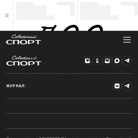
Техническая ошибка на сайте
Произошла ошибка. Чтобы найти нужную
информацию, рекомендуем перейти на главную
страницу.
ЖУРНАЛ: