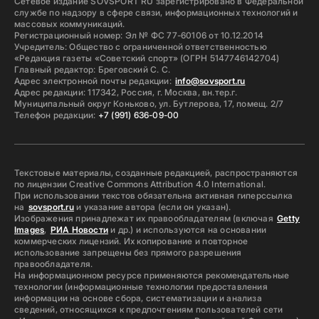
Сетевое издание SOVSPORT RU зарегистрировано в Федеральной
службе по надзору в сфере связи, информационных технологий и
массовых коммуникаций.
Регистрационный номер: Эл № ФС 77-60106 от 10.12.2014
Учредитель: Общество с ограниченной ответственностью
«Редакция газеты «Советский спорт» (ОГРН 5147746142704)
Главный редактор: Бреговский С. С.
Адрес электронной почты редакции:
info@sovsport.ru
Адрес редакции: 117342, Россия, г. Москва, вн.тер.г.
Муниципальный округ Коньково, ул. Бутлерова, 17, помещ. 2/7
Телефон редакции:
+7 (991) 636-09-00
Текстовые материалы, созданные редакцией, распространяются
по лицензии Creative Commons Attribution 4.0 International.
При использовании текстов обязательна активная гиперссылка
на
sovsport.ru
и указание автора (если он указан).
Изображения принадлежат их правообладателям (включая
Getty
Images
,
РИА Новости
и др.) и используются на основании
коммерческих лицензий. Их копирование и повторное
использование запрещены без прямого разрешения
правообладателя.
На информационном ресурсе применяются рекомендательные
технологии (информационные технологии предоставления
информации на основе сбора, систематизации и анализа
сведений, относящихся к предпочтениям пользователей сети