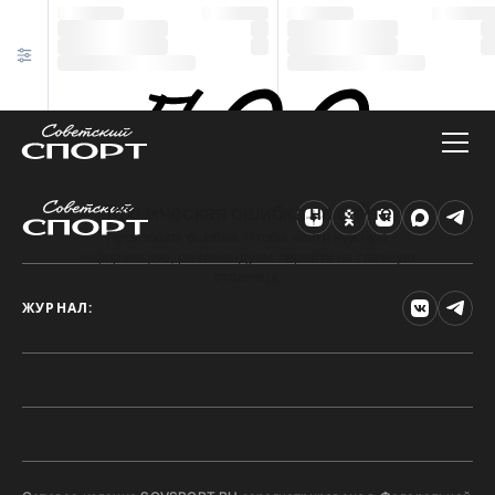
Техническая ошибка на сайте
Произошла ошибка. Чтобы найти нужную
информацию, рекомендуем перейти на главную
страницу.
ЖУРНАЛ: