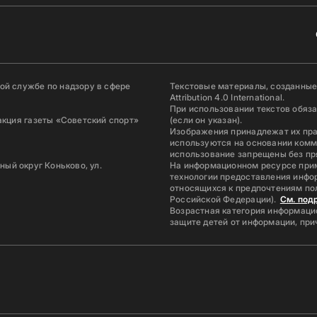
й службе по надзору в сфере
Текстовые материалы, созданные
Attribution 4.0 International.
При использовании текстов обяз
акция газеты «Советский спорт»
(если он указан).
Изображения принадлежат их пр
используются на основании комм
использование запрещены без пр
ьный округ Коньково, ул.
На информационном ресурсе при
технологии предоставления инфор
относящихся к предпочтениям по
Российской Федерации).
См. под
Возрастная категория информацио
защите детей от информации, пр