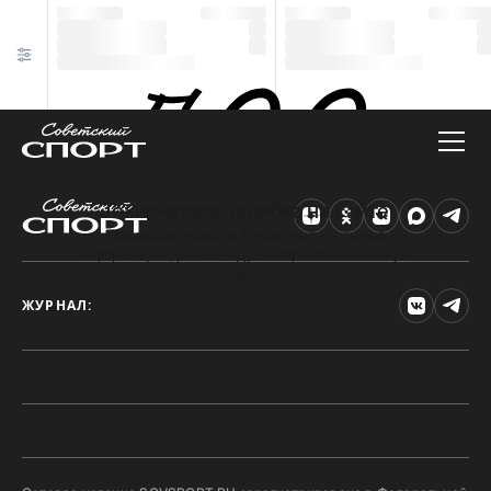
Техническая ошибка на сайте
Произошла ошибка. Чтобы найти нужную
информацию, рекомендуем перейти на главную
страницу.
ЖУРНАЛ: