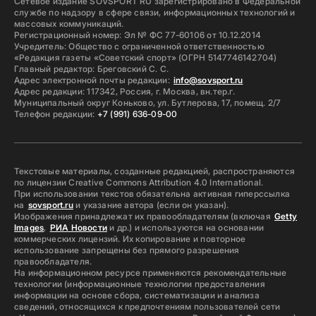
Сетевое издание SOVSPORT RU зарегистрировано в Федеральной
службе по надзору в сфере связи, информационных технологий и
массовых коммуникаций.
Регистрационный номер: Эл № ФС 77-60106 от 10.12.2014
Учредитель: Общество с ограниченной ответственностью
«Редакция газеты «Советский спорт» (ОГРН 5147746142704)
Главный редактор: Бреговский С. С.
Адрес электронной почты редакции:
info@sovsport.ru
Адрес редакции: 117342, Россия, г. Москва, вн.тер.г.
Муниципальный округ Коньково, ул. Бутлерова, 17, помещ. 2/7
Телефон редакции:
+7 (991) 636-09-00
Текстовые материалы, созданные редакцией, распространяются
по лицензии Creative Commons Attribution 4.0 International.
При использовании текстов обязательна активная гиперссылка
на
sovsport.ru
и указание автора (если он указан).
Изображения принадлежат их правообладателям (включая
Getty
Images
,
РИА Новости
и др.) и используются на основании
коммерческих лицензий. Их копирование и повторное
использование запрещены без прямого разрешения
правообладателя.
На информационном ресурсе применяются рекомендательные
технологии (информационные технологии предоставления
информации на основе сбора, систематизации и анализа
сведений, относящихся к предпочтениям пользователей сети