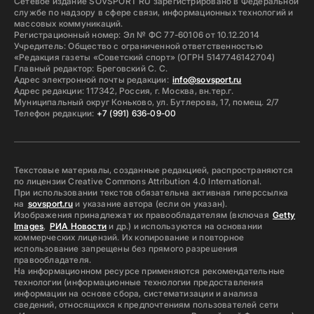
Сетевое издание SOVSPORT RU зарегистрировано в Федеральной
службе по надзору в сфере связи, информационных технологий и
массовых коммуникаций.
Регистрационный номер: Эл № ФС 77-60106 от 10.12.2014
Учредитель: Общество с ограниченной ответственностью
«Редакция газеты «Советский спорт» (ОГРН 5147746142704)
Главный редактор: Бреговский С. С.
Адрес электронной почты редакции:
info@sovsport.ru
Адрес редакции: 117342, Россия, г. Москва, вн.тер.г.
Муниципальный округ Коньково, ул. Бутлерова, 17, помещ. 2/7
Телефон редакции:
+7 (991) 636-09-00
Текстовые материалы, созданные редакцией, распространяются
по лицензии Creative Commons Attribution 4.0 International.
При использовании текстов обязательна активная гиперссылка
на
sovsport.ru
и указание автора (если он указан).
Изображения принадлежат их правообладателям (включая
Getty
Images
,
РИА Новости
и др.) и используются на основании
коммерческих лицензий. Их копирование и повторное
использование запрещены без прямого разрешения
правообладателя.
На информационном ресурсе применяются рекомендательные
технологии (информационные технологии предоставления
информации на основе сбора, систематизации и анализа
сведений, относящихся к предпочтениям пользователей сети