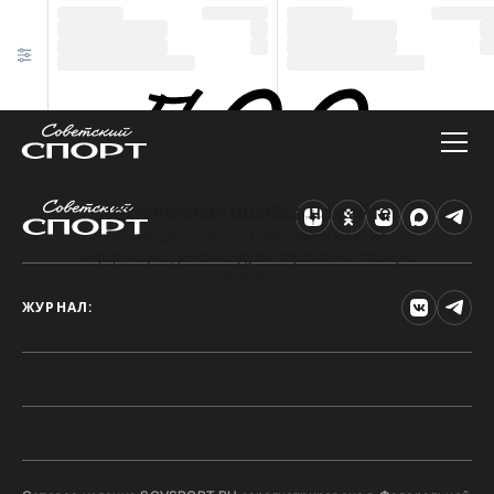
Техническая ошибка на сайте
Произошла ошибка. Чтобы найти нужную
информацию, рекомендуем перейти на главную
страницу.
ЖУРНАЛ: