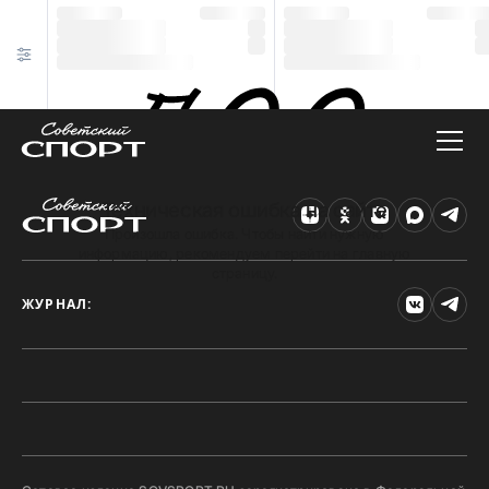
Техническая ошибка на сайте
Произошла ошибка. Чтобы найти нужную
информацию, рекомендуем перейти на главную
страницу.
ЖУРНАЛ: