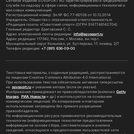
Сетевое издание SOVSPORT RU зарегистрировано в Федеральной
службе по надзору в сфере связи, информационных технологий и
массовых коммуникаций.
Регистрационный номер: Эл № ФС 77-60106 от 10.12.2014
Учредитель: Общество с ограниченной ответственностью
«Редакция газеты «Советский спорт» (ОГРН 5147746142704)
Главный редактор: Бреговский С. С.
Адрес электронной почты редакции:
info@sovsport.ru
Адрес редакции: 117342, Россия, г. Москва, вн.тер.г.
Муниципальный округ Коньково, ул. Бутлерова, 17, помещ. 2/7
Телефон редакции:
+7 (991) 636-09-00
Текстовые материалы, созданные редакцией, распространяются
по лицензии Creative Commons Attribution 4.0 International.
При использовании текстов обязательна активная гиперссылка
на
sovsport.ru
и указание автора (если он указан).
Изображения принадлежат их правообладателям (включая
Getty
Images
,
РИА Новости
и др.) и используются на основании
коммерческих лицензий. Их копирование и повторное
использование запрещены без прямого разрешения
правообладателя.
На информационном ресурсе применяются рекомендательные
технологии (информационные технологии предоставления
информации на основе сбора, систематизации и анализа
сведений, относящихся к предпочтениям пользователей сети