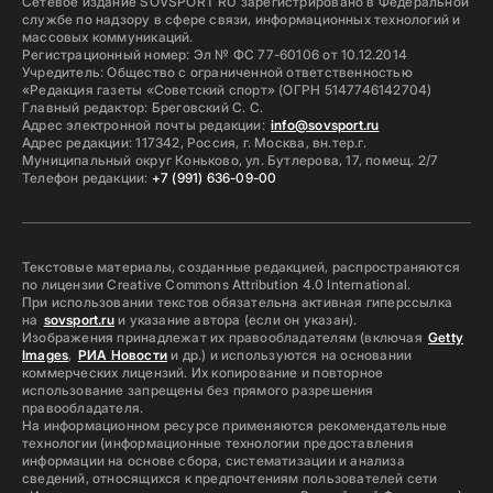
Сетевое издание SOVSPORT RU зарегистрировано в Федеральной
службе по надзору в сфере связи, информационных технологий и
массовых коммуникаций.
Регистрационный номер: Эл № ФС 77-60106 от 10.12.2014
Учредитель: Общество с ограниченной ответственностью
«Редакция газеты «Советский спорт» (ОГРН 5147746142704)
Главный редактор: Бреговский С. С.
Адрес электронной почты редакции:
info@sovsport.ru
Адрес редакции: 117342, Россия, г. Москва, вн.тер.г.
Муниципальный округ Коньково, ул. Бутлерова, 17, помещ. 2/7
Телефон редакции:
+7 (991) 636-09-00
Текстовые материалы, созданные редакцией, распространяются
по лицензии Creative Commons Attribution 4.0 International.
При использовании текстов обязательна активная гиперссылка
на
sovsport.ru
и указание автора (если он указан).
Изображения принадлежат их правообладателям (включая
Getty
Images
,
РИА Новости
и др.) и используются на основании
коммерческих лицензий. Их копирование и повторное
использование запрещены без прямого разрешения
правообладателя.
На информационном ресурсе применяются рекомендательные
технологии (информационные технологии предоставления
информации на основе сбора, систематизации и анализа
сведений, относящихся к предпочтениям пользователей сети