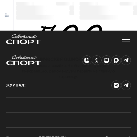
Техническая ошибка на сайте
Произошла ошибка. Чтобы найти нужную
информацию, рекомендуем перейти на главную
страницу.
ЖУРНАЛ: