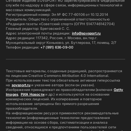
Сетевое издание SOVSPORT RU зарегистрировано в Федеральной
службе по надзору в сфере связи, информационных технологий и
массовых коммуникаций.
Регистрационный номер: Эл № ФС 77-60106 от 10.12.2014
Учредитель: Общество с ограниченной ответственностью
«Редакция газеты «Советский спорт» (ОГРН 5147746142704)
Главный редактор: Бреговский С. С.
Адрес электронной почты редакции:
info@sovsport.ru
Адрес редакции: 117342, Россия, г. Москва, вн.тер.г.
Муниципальный округ Коньково, ул. Бутлерова, 17, помещ. 2/7
Телефон редакции:
+7 (991) 636-09-00
Текстовые материалы, созданные редакцией, распространяются
по лицензии Creative Commons Attribution 4.0 International.
При использовании текстов обязательна активная гиперссылка
на
sovsport.ru
и указание автора (если он указан).
Изображения принадлежат их правообладателям (включая
Getty
Images
,
РИА Новости
и др.) и используются на основании
коммерческих лицензий. Их копирование и повторное
использование запрещены без прямого разрешения
правообладателя.
На информационном ресурсе применяются рекомендательные
технологии (информационные технологии предоставления
информации на основе сбора, систематизации и анализа
сведений, относящихся к предпочтениям пользователей сети