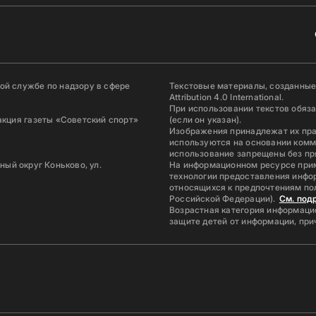
й службе по надзору в сфере
Текстовые материалы, созданные
Attribution 4.0 International.
При использовании текстов обяз
акция газеты «Советский спорт»
(если он указан).
Изображения принадлежат их пр
используются на основании комм
использование запрещены без пр
ьный округ Коньково, ул.
На информационном ресурсе при
технологии предоставления инфор
относящихся к предпочтениям по
Российской Федерации).
См. под
Возрастная категория информацио
защите детей от информации, пр