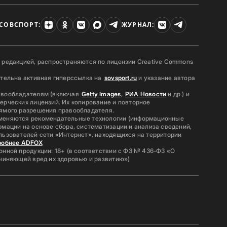
СОВСПОРТ:
ЖУРНАЛ:
 редакцией, распространяются по лицензии Creative Commons
ательна активная гиперссылка на
sovsport.ru
и указание автора
авообладателям (включая
Getty Images
,
РИА Новости
и др.) и
ерческих лицензий. Их копирование и повторное
ямого разрешения правообладателя.
меняются рекомендательные технологии (информационные
мации на основе сбора, систематизации и анализа сведений,
льзователей сети «Интернет», находящихся на территории
робнее ADFOX
нной продукции: 18+ (в соответствии с ФЗ № 436-ФЗ «О
ичиняющей вред их здоровью и развитию»)