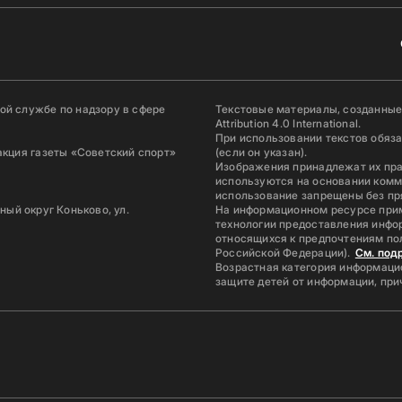
й службе по надзору в сфере
Текстовые материалы, созданные
Attribution 4.0 International.
При использовании текстов обяз
акция газеты «Советский спорт»
(если он указан).
Изображения принадлежат их пр
используются на основании комм
использование запрещены без пр
ьный округ Коньково, ул.
На информационном ресурсе при
технологии предоставления инфор
относящихся к предпочтениям по
Российской Федерации).
См. под
Возрастная категория информацио
защите детей от информации, пр