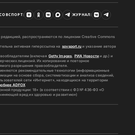
СОВСПОРТ:
ЖУРНАЛ:
 редакцией, распространяются по лицензии Creative Commons
ательна активная гиперссылка на
sovsport.ru
и указание автора
авообладателям (включая
Getty Images
,
РИА Новости
и др.) и
ерческих лицензий. Их копирование и повторное
ямого разрешения правообладателя.
меняются рекомендательные технологии (информационные
мации на основе сбора, систематизации и анализа сведений,
льзователей сети «Интернет», находящихся на территории
робнее ADFOX
нной продукции: 18+ (в соответствии с ФЗ № 436-ФЗ «О
ичиняющей вред их здоровью и развитию»)