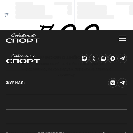
Техническая ошибка на сайте
Произошла ошибка. Чтобы найти нужную
информацию, рекомендуем перейти на главную
страницу.
ЖУРНАЛ: