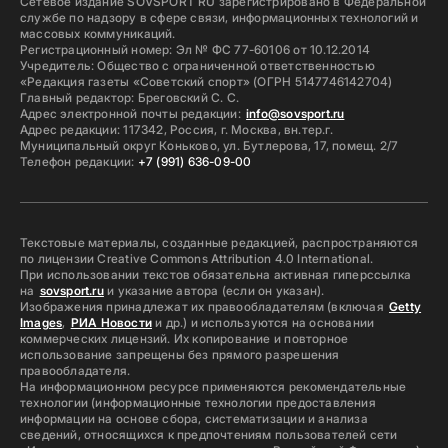
Сетевое издание SOVSPORT RU зарегистрировано в Федеральной
службе по надзору в сфере связи, информационных технологий и
массовых коммуникаций.
Регистрационный номер: Эл № ФС 77-60106 от 10.12.2014
Учредитель: Общество с ограниченной ответственностью
«Редакция газеты «Советский спорт» (ОГРН 5147746142704)
Главный редактор: Бреговский С. С.
Адрес электронной почты редакции:
info@sovsport.ru
Адрес редакции: 117342, Россия, г. Москва, вн.тер.г.
Муниципальный округ Коньково, ул. Бутлерова, 17, помещ. 2/7
Телефон редакции:
+7 (991) 636-09-00
Текстовые материалы, созданные редакцией, распространяются
по лицензии Creative Commons Attribution 4.0 International.
При использовании текстов обязательна активная гиперссылка
на
sovsport.ru
и указание автора (если он указан).
Изображения принадлежат их правообладателям (включая
Getty
Images
,
РИА Новости
и др.) и используются на основании
коммерческих лицензий. Их копирование и повторное
использование запрещены без прямого разрешения
правообладателя.
На информационном ресурсе применяются рекомендательные
технологии (информационные технологии предоставления
информации на основе сбора, систематизации и анализа
сведений, относящихся к предпочтениям пользователей сети